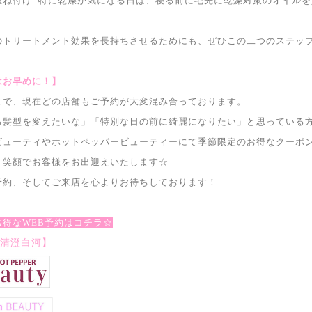
重ね付け: 特に乾燥が気になる日は、寝る前に毛先に乾燥対策のオイル
のトリートメント効果を長持ちさせるためにも、ぜひこの二つのステッ
はお早めに！】
まで、現在どの店舗もご予約が大変混み合っております。
ろ髪型を変えたいな」「特別な日の前に綺麗になりたい」と思っている
ビューティやホットペッパービューティーにて季節限定のお得なクーポ
、笑顔でお客様をお出迎えいたします☆
予約、そしてご来店を心よりお待ちしております！
お得なWEB予約はコチラ☆
nity清澄白河】