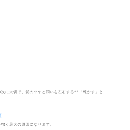
次に大切で、髪のツヤと潤いを左右する**「乾かす」と
須
を招く最大の原因になります。