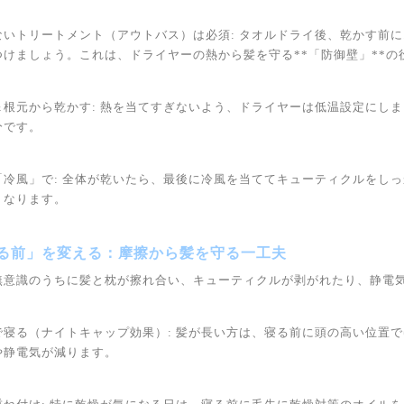
ないトリートメント（アウトバス）は必須: タオルドライ後、乾かす前
つけましょう。これは、ドライヤーの熱から髪を守る**「防御壁」**の
＆根元から乾かす: 熱を当てすぎないよう、ドライヤーは低温設定にし
分です。
「冷風」で: 全体が乾いたら、最後に冷風を当ててキューティクルをし
くなります。
寝る前」を変える：摩擦から髪を守る一工夫
無意識のうちに髪と枕が擦れ合い、キューティクルが剥がれたり、静電
で寝る（ナイトキャップ効果）: 髪が長い方は、寝る前に頭の高い位置
や静電気が減ります。