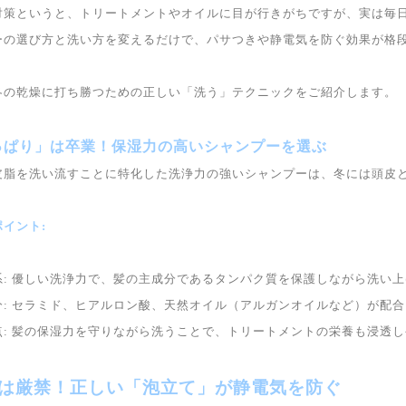
対策というと、トリートメントやオイルに目が行きがちですが、実は毎
ーの選び方と洗い方を変えるだけで、パサつきや静電気を防ぐ効果が格
冬の乾燥に打ち勝つための正しい「洗う」テクニックをご紹介します。
さっぱり」は卒業！保湿力の高いシャンプーを選ぶ
皮脂を洗い流すことに特化した洗浄力の強いシャンプーは、冬には頭皮
イント:
系: 優しい洗浄力で、髪の主成分であるタンパク質を保護しながら洗い
分: セラミド、ヒアルロン酸、天然オイル（アルガンオイルなど）が配
点: 髪の保湿力を守りながら洗うことで、トリートメントの栄養も浸透
摩擦は厳禁！正しい「泡立て」が静電気を防ぐ