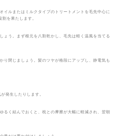
にオイルまたはミルクタイプのトリートメントを毛先中心に
役割を果たします。
ましょう。まず根元を八割乾かし、毛先は軽く温風を当てる
っかり閉じましょう。髪のツヤが格段にアップし、静電気も
気が発生したりします。
でゆるく結んでおくと、枕との摩擦が大幅に軽減され、翌朝