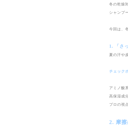
冬の乾燥
シャンプ
今回は、
1. 「
夏の汗や
チェックポ
アミノ酸
高保湿成
プロの視
2. 