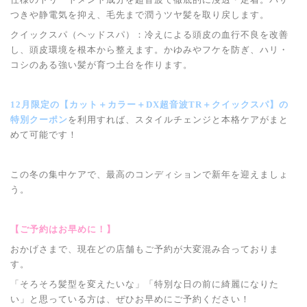
つきや静電気を抑え、毛先まで潤うツヤ髪を取り戻します。
クイックスパ（ヘッドスパ）：冷えによる頭皮の血行不良を改善
し、頭皮環境を根本から整えます。かゆみやフケを防ぎ、ハリ・
コシのある強い髪が育つ土台を作ります。
12月限定の【カット＋カラー＋DX超音波TR＋クイックスパ】の
特別クーポン
を利用すれば、スタイルチェンジと本格ケアがまと
めて可能です！
この冬の集中ケアで、最高のコンディションで新年を迎えましょ
う。
【ご予約はお早めに！】
おかげさまで、現在どの店舗もご予約が大変混み合っておりま
す。
「そろそろ髪型を変えたいな」「特別な日の前に綺麗になりた
い」と思っている方は、ぜひお早めにご予約ください！