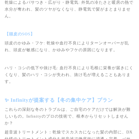
乾燥によるパサつき・広がり・静電気: 外気の冷たさと暖房の熱で
水分が奪われ、髪のツヤがなくなり、静電気で髪がまとまりませ
ん。
【頭皮のSOS】
頭皮のかゆみ・フケ: 乾燥や血行不良によりターンオーバーが乱
れ、頭皮が敏感になり、かゆみやフケの原因になります。
ハリ・コシの低下や抜け毛: 血行不良により毛根に栄養が届きにく
くなり、髪のハリ・コシが失われ、抜け毛が増えることもありま
す。
✨ Infinityが提案する【冬の集中ケア】プラン
これらの深刻な冬のトラブルは、ご自宅のケアだけでは解決が難
しいもの。Infinityのプロの技術で、根本からリセットしません
か？
超音波トリートメント：乾燥でスカスカになった髪の内部に、DX
仕様のトリートメント成分を超音波で徹底的に浸透・定着。パサ