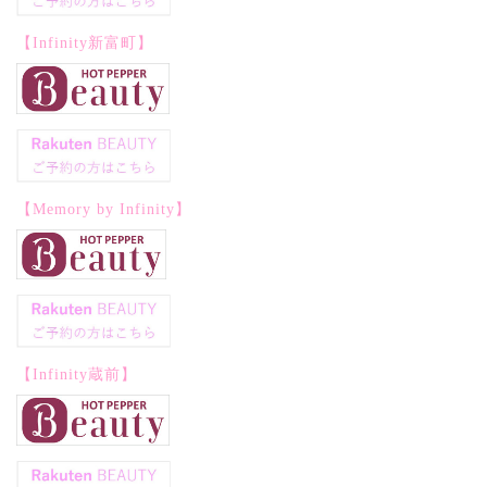
【Infinity新富町】
【Memory by Infinity】
【Infinity蔵前】