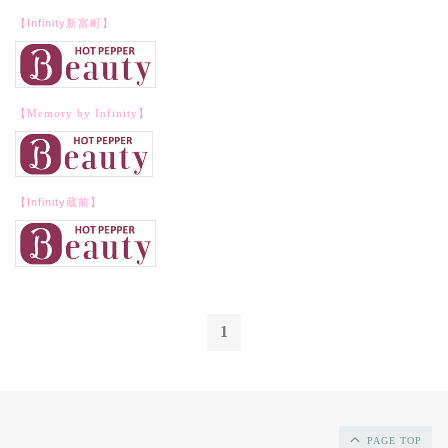
【Infinity新富町】
【Memory by Infinity】
【Infinity蔵前】
1
PAGE TOP