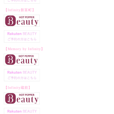
【Infinity新富町】
【Memory by Infinity】
【Infinity蔵前】