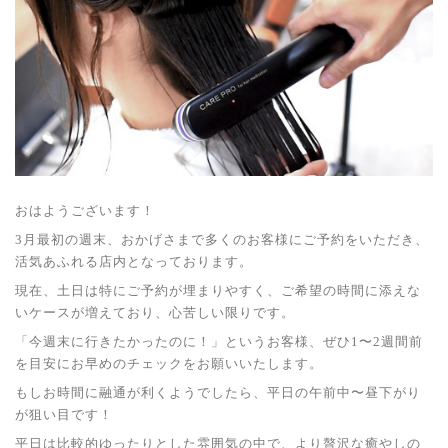
おはようございます！
3月最初の週末、おかげさまで多くのお客様にご予約をいただき、
活気あふれる店内となっております。
現在、土日は特にご予約が埋まりやすく、ご希望の時間に添えな
いケースが増えており、心苦しい限りです。
「今週末に行きたかったのに！」というお客様、ぜひ1〜2週間前
を目安にお早めのチェックをお願いいたします。
もしお時間に融通が利くようでしたら、平日の午前中〜昼下がり
が狙い目です！
平日は比較的ゆったりとした雰囲気の中で、より贅沢な癒やしの