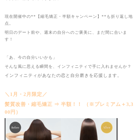
現在開催中の**【縮毛矯正・半額キャンペーン】**も折り返し地
点。
明日のデート前や、週末の自分へのご褒美に、まだ間に合いま
す！
「あ、今の自分いいかも」
そんな風に思える瞬間を、インフィニティで手に入れませんか？
インフィニティがあなたの恋と自分磨きを応援します。
＼1月・2月限定／
髪質改善・縮毛矯正 ⇒ 半額！！ （※プレミアム＋3,3
00円）