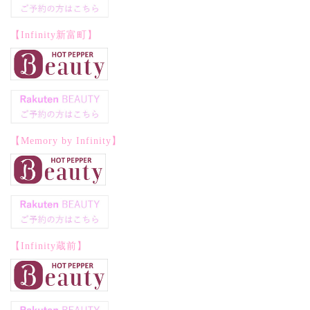
【Infinity新富町】
【Memory by Infinity】
【Infinity蔵前】