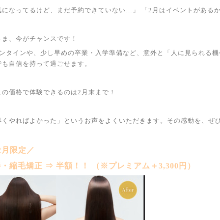
気になってるけど、まだ予約できていない…」 「2月はイベントがある
さま、今がチャンスです！
レンタインや、少し早めの卒業・入学準備など、意外と「人に見られる
でも自信を持って過ごせます。
この価格で体験できるのは2月末まで！
早くやればよかった」というお声をよくいただきます。その感動を、ぜひ
2月限定／
・縮毛矯正 ⇒ 半額！！ （※プレミアム＋3,300円）