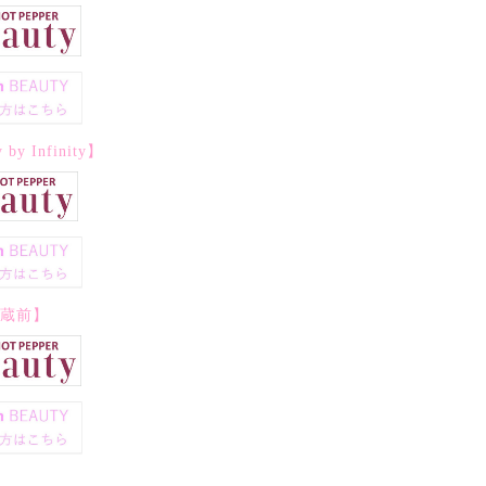
by Infinity】
ty蔵前】