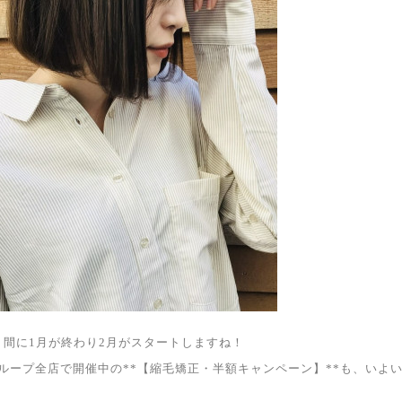
う間に1月が終わり2月がスタートしますね！
ityグループ全店で開催中の**【縮毛矯正・半額キャンペーン】**も、い