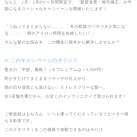
なんと、1月・2月の2ヶ月間限定で、「髪質改善・縮毛矯正」が半
額になるスペシャルキャンペーンを開催いたします！
「うねってまとまらない……」 「冬の乾燥でパサつきが気にな
る……」 「朝のアイロン時間を短縮したい！」
そんな髪のお悩みを、この機会に根本から解決しませんか？
✨ このキャンペーンのポイント
驚きの「半額」価格！（※プレミアムは＋3,300円）
乾かすだけでまとまるツヤツヤの仕上がり。
雨の日や湿気にも負けない、ストレスフリーな髪へ。
全5店舗共通だから、お近くのインフィニティで受けられます！
ご新規様はもちろん、いつも通ってくださっているリピーター様
も大歓迎です。
このクオリティをこの価格で体験できるのは今だけ。