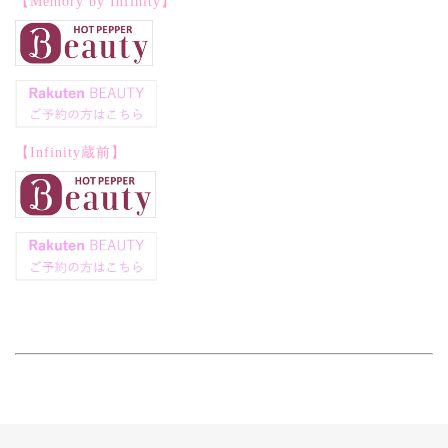
【Memory by Infinity】
【Infinity蔵前】