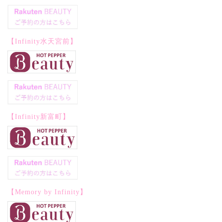
【Infinity水天宮前】
【Infinity新富町】
【Memory by Infinity】