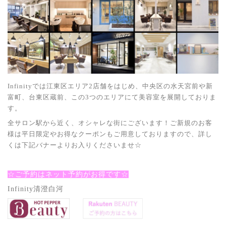
Infinityでは江東区エリア2店舗をはじめ、中央区の水天宮前や新
富町、台東区蔵前、この3つのエリアにて美容室を展開しておりま
す。
全サロン駅から近く、オシャレな街にございます！ご新規のお客
様は平日限定やお得なクーポンもご用意しておりますので、詳し
くは下記バナーよりお入りくださいませ☆
☆
ご予約はネット予約がお得です☆
Infinity清澄白河