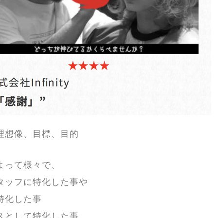
理想像、目標、目的
よって様々で、
タッフに特化した事や
特化した事
スとして特化した事