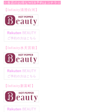
☆各店のお得なWEB予約はコチラ☆
【Infinity清澄白河】
【Infinity水天宮前】
【Infinity新富町】