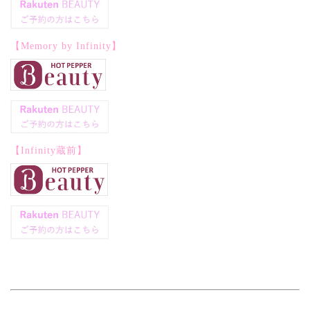
【Memory by Infinity】
【Infinity蔵前】