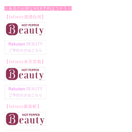
☆各店のお得なWEB予約はコチラ☆
【Infinity清澄白河】
【Infinity水天宮前】
【Infinity新富町】