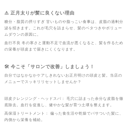
⚠️ 正月太りが髪に良くない理由
糖分・脂質の摂りすぎ 甘いものや脂っこい食事は、皮脂の過剰分
泌を招きます。これが毛穴を詰まらせ、髪のベタつきやボリュー
ムダウンの原因に。
血行不良 冬の寒さと運動不足で血流が悪くなると、髪を作るため
の栄養が頭皮まで届きにくくなります。
🛠️ 今こそ「サロンで改善」しましょう！
自分ではなかなかケアしきれないお正月明けの頭皮と髪。当店の
メニューでスッキリリセットしませんか？
頭皮クレンジング・ヘッドスパ： 毛穴に詰まった余分な皮脂を徹
底除去。血行を促進し、健やかな髪が育つ土壌を整えます。
高保湿トリートメント： 偏った食生活や乾燥でパサついた髪に、
内側から栄養を補給。