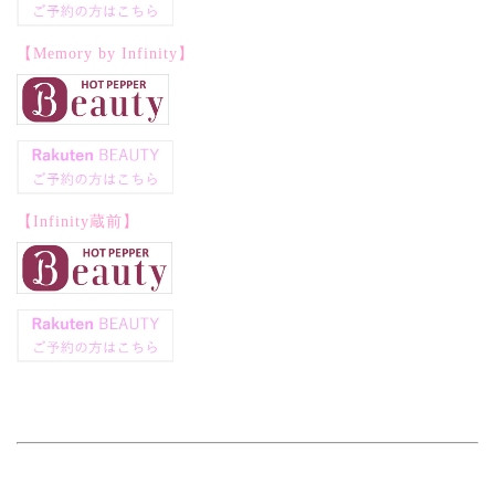
【Memory by Infinity】
【Infinity蔵前】