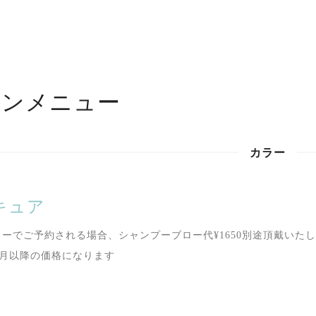
ロンメニュー
カラー
キュア
ューでご予約される場合、シャンプーブロー代¥1650別途頂戴いた
年4月以降の価格になります